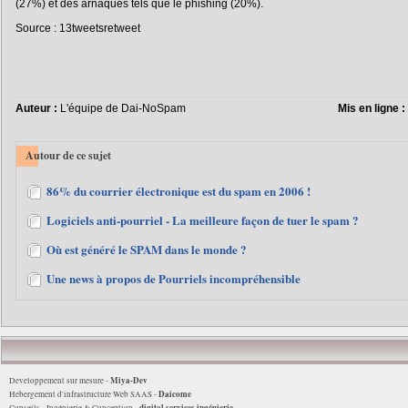
(27%) et des arnaques tels que le phishing (20%).
Source : 13tweetsretweet
Auteur :
L'équipe de Dai-NoSpam
Mis en ligne :
Autour de ce sujet
86% du courrier électronique est du spam en 2006 !
Logiciels anti-pourriel - La meilleure façon de tuer le spam ?
Où est généré le SPAM dans le monde ?
Une news à propos de Pourriels incompréhensible
Miya-Dev
Developpement sur mesure -
Daicome
Hebergement d'infrastructure Web SAAS -
digital services ingénierie