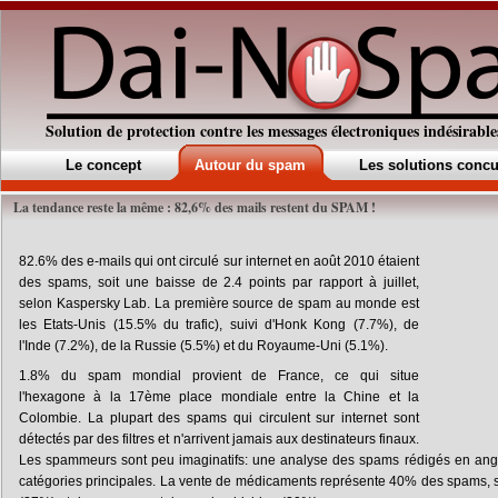
Solution de protection contre les messages électroniques indésirable
Le concept
Autour du spam
Les solutions concu
La tendance reste la même : 82,6% des mails restent du SPAM !
82.6% des e-mails qui ont circulé sur internet en août 2010 étaient
des spams, soit une baisse de 2.4 points par rapport à juillet,
selon Kaspersky Lab. La première source de spam au monde est
les Etats-Unis (15.5% du trafic), suivi d'Honk Kong (7.7%), de
l'Inde (7.2%), de la Russie (5.5%) et du Royaume-Uni (5.1%).
1.8% du spam mondial provient de France, ce qui situe
l'hexagone à la 17ème place mondiale entre la Chine et la
Colombie. La plupart des spams qui circulent sur internet sont
détectés par des filtres et n'arrivent jamais aux destinateurs finaux.
Les spammeurs sont peu imaginatifs: une analyse des spams rédigés en angla
catégories principales. La vente de médicaments représente 40% des spams, sui